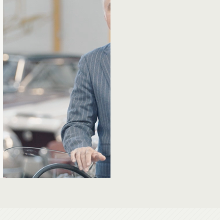
Sotheby’s
versteigert
David Bowies
Kunstsammlun