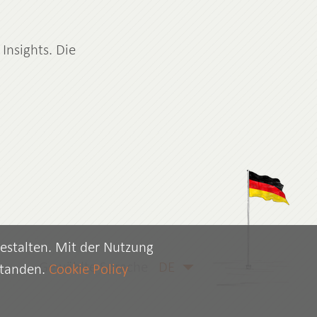
Insights. Die
gestalten. Mit der Nutzung
Gewählte Sprache
standen.
Cookie Policy